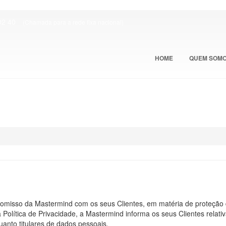
02 40
(Chamada para a rede fixa nacional)
HOME
QUEM SOM
romisso da Mastermind com os seus Clientes, em matéria de proteção d
 Política de Privacidade, a Mastermind informa os seus Clientes relat
anto titulares de dados pessoais.