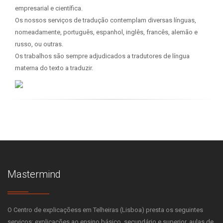
empresarial e científica.
Os nossos serviços de tradução contemplam diversas línguas,
nomeadamente, português, espanhol, inglês, francês, alemão e
russo, ou outras.
Os trabalhos são sempre adjudicados a tradutores de língua
materna do texto a traduzir.
Mastermind
O Centro de explicaçõess em Telheiras (Lisboa) presta os seguintes
serviços: explicações ao ensino básico, secundário e superior, aulas de